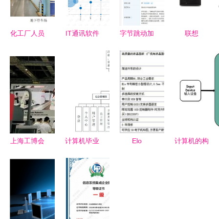
化工厂人员
IT通讯软件
字节跳动加
联想
定位系统建
与CG视觉
码视觉内容
ThinkStation
设成本解析
系统集成服
布局 图虫
P300图形
计算机系统
务领域分析
网增资至
工作站 高
集成服务视
报告
8000万，
效稳定的系
角
深化计算机
统集成解决
系统集成服
方案
务
上海工博会
计算机毕业
Elo
计算机的构
纪实 聚焦
设计SSM某
TouchSystems
成与系统集
工厂自动化
图书馆书籍
推出全新多
成服务的核
送料系统与
推荐系统的
功能后装式
心价值
Sohoblink
设计与实现
嵌入式触摸
公司计算机
新手必备指
显示器，赋