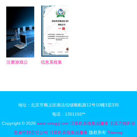
纪实 聚焦
设计SSM某
TouchSystems
成与系统集
工厂自动化
图书馆书籍
推出全新多
成服务的核
送料系统与
推荐系统的
功能后装式
心价值
Sohoblink
设计与实现
嵌入式触摸
公司计算机
新手必备指
显示器，赋
系统集成服
南
能计算机系
务
统集成服务
注册游戏公
信息系统集
司全攻略
成企业服务
经营范围与
等级证书办
计算机系统
理全攻略
集成服务详
地址：北京市顺义区南法信镇顺航路12号10幢3层335
解
电话：1351156**
Copyright © 2026
www.xskqpj.com
计算机系统集成服务
北京万线科技
发展有限责任公司
计算机系统集成服务
版权所有
Sitemap