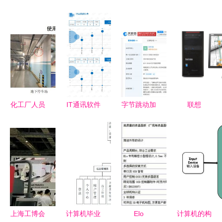
化工厂人员
IT通讯软件
字节跳动加
联想
定位系统建
与CG视觉
码视觉内容
ThinkStation
设成本解析
系统集成服
布局 图虫
P300图形
计算机系统
务领域分析
网增资至
工作站 高
集成服务视
报告
8000万，
效稳定的系
角
深化计算机
统集成解决
系统集成服
方案
务
上海工博会
计算机毕业
Elo
计算机的构