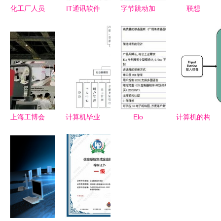
化工厂人员
IT通讯软件
字节跳动加
联想
定位系统建
与CG视觉
码视觉内容
ThinkStation
设成本解析
系统集成服
布局 图虫
P300图形
计算机系统
务领域分析
网增资至
工作站 高
集成服务视
报告
8000万，
效稳定的系
角
深化计算机
统集成解决
系统集成服
方案
务
上海工博会
计算机毕业
Elo
计算机的构
纪实 聚焦
设计SSM某
TouchSystems
成与系统集
工厂自动化
图书馆书籍
推出全新多
成服务的核
送料系统与
推荐系统的
功能后装式
心价值
Sohoblink
设计与实现
嵌入式触摸
公司计算机
新手必备指
显示器，赋
系统集成服
南
能计算机系
务
统集成服务