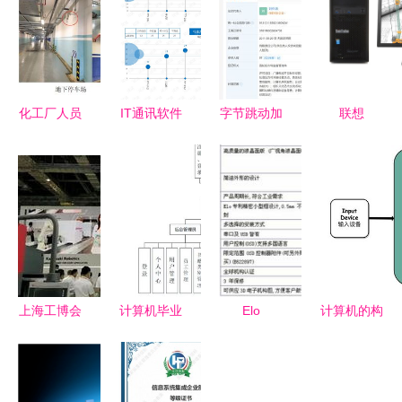
化工厂人员
IT通讯软件
字节跳动加
联想
定位系统建
与CG视觉
码视觉内容
ThinkStation
设成本解析
系统集成服
布局 图虫
P300图形
计算机系统
务领域分析
网增资至
工作站 高
集成服务视
报告
8000万，
效稳定的系
角
深化计算机
统集成解决
系统集成服
方案
务
上海工博会
计算机毕业
Elo
计算机的构
纪实 聚焦
设计SSM某
TouchSystems
成与系统集
工厂自动化
图书馆书籍
推出全新多
成服务的核
送料系统与
推荐系统的
功能后装式
心价值