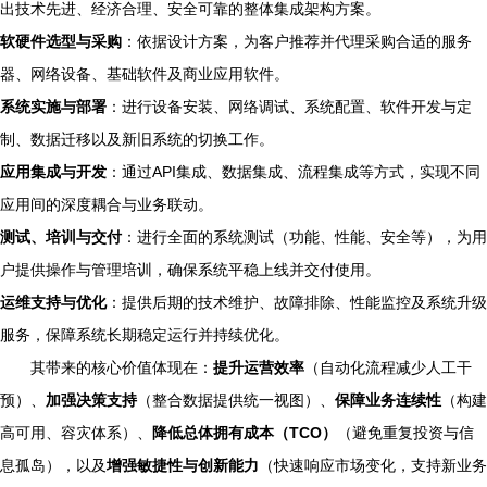
出技术先进、经济合理、安全可靠的整体集成架构方案。
软硬件选型与采购
：依据设计方案，为客户推荐并代理采购合适的服务
器、网络设备、基础软件及商业应用软件。
系统实施与部署
：进行设备安装、网络调试、系统配置、软件开发与定
制、数据迁移以及新旧系统的切换工作。
应用集成与开发
：通过API集成、数据集成、流程集成等方式，实现不同
应用间的深度耦合与业务联动。
测试、培训与交付
：进行全面的系统测试（功能、性能、安全等），为用
户提供操作与管理培训，确保系统平稳上线并交付使用。
运维支持与优化
：提供后期的技术维护、故障排除、性能监控及系统升级
服务，保障系统长期稳定运行并持续优化。
其带来的核心价值体现在：
提升运营效率
（自动化流程减少人工干
预）、
加强决策支持
（整合数据提供统一视图）、
保障业务连续性
（构建
高可用、容灾体系）、
降低总体拥有成本（TCO）
（避免重复投资与信
息孤岛），以及
增强敏捷性与创新能力
（快速响应市场变化，支持新业务